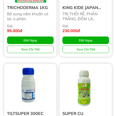
TRICHODERMA 1KG
KING KIDE JAPAN
460SC
Bổ sung nấm khuẩn có
TRỊ THỐI RỄ, PHẤN
lợi, ủ phân.
TRẮNG, ĐỐM LÁ..
Giá:
Giá:
95.000đ
230.000đ
Đặt Ngay
Đặt Ngay
Xem Chi Tiết
Xem Chi Tiết
TILTSUPER 300EC
SUPER CU