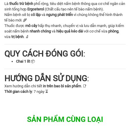
Là
thuốc trừ bệnh
phổ rộng, tiêu diệt nấm bệnh thông qua cơ chế ngăn cản
sinh tổng hợp
Ergosterol
(Chất cấu tạo nên tế bào nấm bệnh).
Nấm bệnh sẽ bị
cô lập
và
ngưng phát triển
vì chúng không thể hình thành
tế bào mới. 🌾
Thuốc được
mô cây
hấp thụ nhanh, chuyển vị và lưu dẫn mạnh, giúp kiểm
soát nấm bệnh
nhanh chóng
và
hiệu quả kéo dài
với cơ chế vừa
phòng
,
vừa
trị bệnh
. 🔬
QUY CÁCH ĐÓNG GÓI
:
Chai 1 lít
📦
HƯỚNG DẪN SỬ DỤNG
:
Xem hướng dẫn chi tiết
in trên bao bì sản phẩm
. 📑
Thời gian cách ly
: 7 ngày ⏳
SẢN PHẨM CÙNG LOẠI