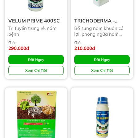
VELUM PRIME 400SC
TRICHODERMA -
NLU.TRI - 2L
Trị tuyến trùng rễ, nấm
Bổ sung nấm khuẩn có
bệnh
lợi, phòng ngừa nấm
bệnh
Giá:
Giá:
290.000đ
210.000đ
Đặt Ngay
Đặt Ngay
Xem Chi Tiết
Xem Chi Tiết