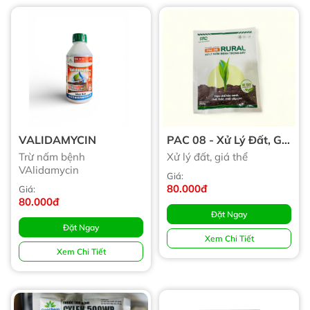
VALIDAMYCIN
PAC 08 - Xử Lý Đất, Giá
Thể
Trừ nấm bệnh
Xử lý đất, giá thể
VAlidamycin
Giá:
80.000đ
Giá:
80.000đ
Đặt Ngay
Đặt Ngay
Xem Chi Tiết
Xem Chi Tiết