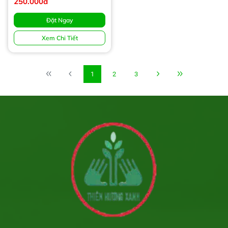
250.000đ
Đặt Ngay
Xem Chi Tiết
1
2
3