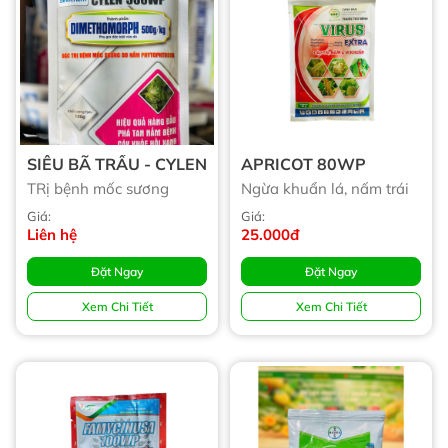
SIÊU BÃ TRẦU - CYLEN
APRICOT 80WP
TRị bệnh mốc sương
Ngừa khuẩn lá, nấm trái
Giá:
Giá:
Liên hệ
25.000đ
Đặt Ngay
Đặt Ngay
Xem Chi Tiết
Xem Chi Tiết