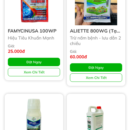
FAMYCINUSA 100WP
ALIETTE 800WG (tạm
Hết)
Hiệu Tiêu Khuẩn Mạnh
Trừ nấm bệnh - lưu dẫn 2
chiều
Giá:
25.000đ
Giá:
60.000đ
Đặt Ngay
Đặt Ngay
Xem Chi Tiết
Xem Chi Tiết