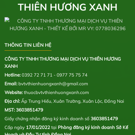
THIÊN HƯƠNG XANH
THÔNG TIN LIÊN HỆ
CÔNG TY TNHH THƯƠNG MẠI DỊCH VỤ THIÊN HƯƠNG
XANH
Hotline:
0392 72 71 71 - 0977 75 75 74
Email:
bvtvthienhuongxanh@gmail.com
Website:
thuocbvtvthienhuongxanh.com
Địa chỉ:
Ấp Trung Hiếu, Xuân Trường, Xuân Lộc, Đồng Nai
MST: 3603851479
Giấy chứng nhận đăng ký kinh doanh số
3603851479
Cấp ngày
17/01/2022
tại
Phòng đăng ký kinh doanh Sở Kế
Hoạch và Đầu Tư tỉnh Đồng Nai