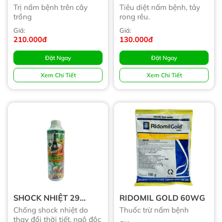
Trị nấm bệnh trên cây
Tiêu diệt nấm bệnh, tảy
trồng
rong rêu.
Giá:
Giá:
210.000đ
130.000đ
Đặt Ngay
Đặt Ngay
Xem Chi Tiết
Xem Chi Tiết
SHOCK NHIỆT 29
RIDOMIL GOLD 60WG
ORGANIC
Chống shock nhiệt do
Thuốc trừ nấm bệnh
thay đổi thời tiết, ngộ độc