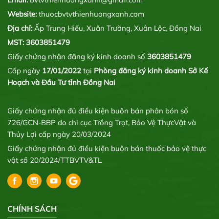
Website:
thuocbvtvthienhuongxanh.com
Địa chỉ:
Ấp Trung Hiếu, Xuân Trường, Xuân Lộc, Đồng Nai
MST: 3603851479
Giấy chứng nhận đăng ký kinh doanh số
3603851479
Cấp ngày
17/01/2022
tại
Phòng đăng ký kinh doanh Sở Kế
Hoạch và Đầu Tư tỉnh Đồng Nai
Giấy chứng nhận đủ điều kiện buôn bán phân bón số
726/GCN-BBP do chi cục Trồng Trọt, Bảo Vệ ThựcVật và
Thủy Lợi cấp ngày 20/03/2024
Giấy chứng nhận đủ điều kiện buôn bán thuốc bảo vệ thực
vật số 20/2024/TTBVTV&TL
CHÍNH SÁCH