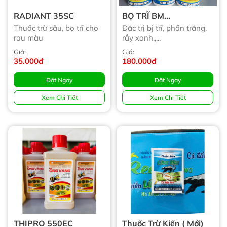
RADIANT 35SC
BỌ TRĨ BM
APHIDCLEAN
Thuốc trừ sâu, bọ trĩ cho
Đặc trị bj trĩ, phấn trắng,
rau màu
rầy xanh.,...
Giá:
Giá:
35.000đ
180.000đ
Đặt Ngay
Đặt Ngay
Xem Chi Tiết
Xem Chi Tiết
THIPRO 550EC
Thuốc Trừ Kiến ( Mới)