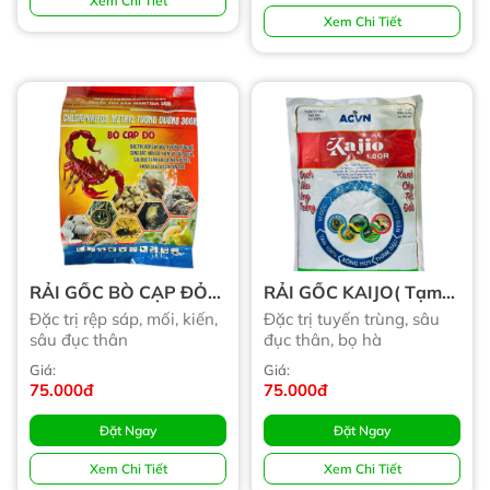
Xem Chi Tiết
Xem Chi Tiết
RẢI GỐC BÒ CẠP ĐỎ
RẢI GỐC KAIJO( Tạm
(Tạm Hết)
Hết)
Đặc trị rệp sáp, mối, kiến,
Đặc trị tuyến trùng, sâu
sâu đục thân
đục thân, bọ hà
Giá:
Giá:
75.000đ
75.000đ
Đặt Ngay
Đặt Ngay
Xem Chi Tiết
Xem Chi Tiết