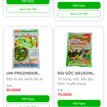
Đặt Ngay
Đặt Ngay
Xem Chi Tiết
Xem Chi Tiết
UNI PROZINDOR
RẢI GỐC SIEUGON
30WP
85GR
Đặc trị rầy xanh, bọ trĩ
Trị Sùng, mối, sâu đục
thân, tuyến trùng
Giá:
60.000đ
Giá:
75.000đ
Đặt Ngay
Đặt Ngay