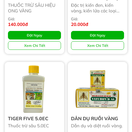
THUỐC TRỪ SÂU HIỆU
Đặc trị kiến đen, kiến
ONG VÀNG
vàng, kiến lửa các loại
sâu...
Giá:
Giá:
140.000đ
20.000đ
Đặt Ngay
Đặt Ngay
Xem Chi Tiết
Xem Chi Tiết
TIGER FIVE 5.0EC
DẪN DỤ RUỒI VÀNG
Thuốc trừ sâu 5.0EC
Dẫn dụ và diệt ruồi vàng.