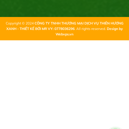
Copyright © 2024
CÔNG TY TNHH THƯƠNG MẠI DỊCH VỤ THIÊN HƯƠNG
XANH - THIẾT KẾ BỞI MR VY: 0778036296
. All rights reserved.
Design by
Webvps.vn