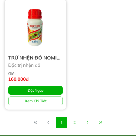
TRỪ NHỆN ĐỎ NOMITE
390
Đặc trị nhện đỏ
Giá:
160.000đ
Đặt Ngay
Xem Chi Tiết
1
2