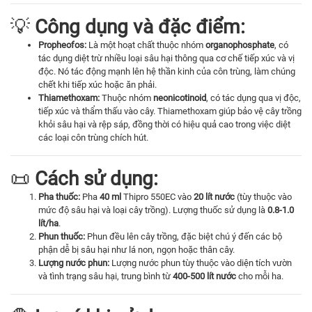
💡
Công dụng và đặc điểm:
Propheofos:
Là một hoạt chất thuộc nhóm
organophosphate
, có
tác dụng diệt trừ nhiều loại sâu hại thông qua cơ chế tiếp xúc và vị
độc. Nó tác động mạnh lên hệ thần kinh của côn trùng, làm chúng
chết khi tiếp xúc hoặc ăn phải.
Thiamethoxam:
Thuộc nhóm
neonicotinoid
, có tác dụng qua vị độc,
tiếp xúc và thẩm thấu vào cây. Thiamethoxam giúp bảo vệ cây trồng
khỏi sâu hại và rệp sáp, đồng thời có hiệu quả cao trong việc diệt
các loại côn trùng chích hút.
📜
Cách sử dụng:
Pha thuốc:
Pha
40 ml
Thipro 550EC vào
20 lít nước
(tùy thuộc vào
mức độ sâu hại và loại cây trồng). Lượng thuốc sử dụng là
0.8-1.0
lít/ha
.
Phun thuốc:
Phun đều lên cây trồng, đặc biệt chú ý đến các bộ
phận dễ bị sâu hại như lá non, ngọn hoặc thân cây.
Lượng nước phun:
Lượng nước phun tùy thuộc vào diện tích vườn
và tình trạng sâu hại, trung bình từ
400-500 lít nước
cho mỗi ha.