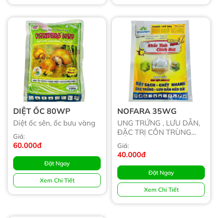
DIỆT ỐC 80WP
NOFARA 35WG
Diệt ốc sên, ốc bưu vàng
UNG TRỨNG , LƯU DẪN,
ĐẶC TRỊ CÔN TRÙNG
Giá:
CHÍCH HÚT
60.000đ
Giá:
40.000đ
Đặt Ngay
Đặt Ngay
Xem Chi Tiết
Xem Chi Tiết