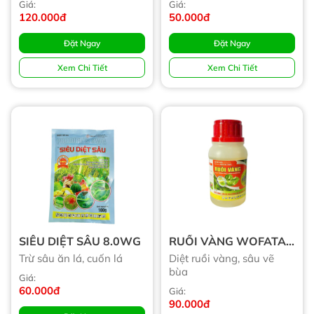
Giá:
Giá:
120.000đ
50.000đ
Đặt Ngay
Đặt Ngay
Xem Chi Tiết
Xem Chi Tiết
SIÊU DIỆT SÂU 8.0WG
RUỒI VÀNG WOFATAC
350EC (Tạm Hết Hàng)
Trừ sâu ăn lá, cuốn lá
Diệt ruồi vàng, sâu vẽ
bùa
Giá:
60.000đ
Giá:
90.000đ