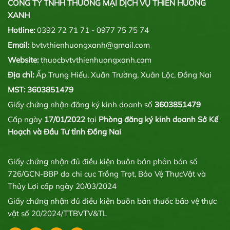
CÔNG TY TNHH THƯƠNG MẠI DỊCH VỤ THIÊN HƯƠNG
XANH
Hotline:
0392 72 71 71 - 0977 75 75 74
Email:
bvtvthienhuongxanh@gmail.com
Website:
thuocbvtvthienhuongxanh.com
Địa chỉ:
Ấp Trung Hiếu, Xuân Trường, Xuân Lộc, Đồng Nai
MST: 3603851479
Giấy chứng nhận đăng ký kinh doanh số
3603851479
Cấp ngày
17/01/2022
tại
Phòng đăng ký kinh doanh Sở Kế
Hoạch và Đầu Tư tỉnh Đồng Nai
Giấy chứng nhận đủ điều kiện buôn bán phân bón số
726/GCN-BBP do chi cục Trồng Trọt, Bảo Vệ ThựcVật và
Thủy Lợi cấp ngày 20/03/2024
Giấy chứng nhận đủ điều kiện buôn bán thuốc bảo vệ thực
vật số 20/2024/TTBVTV&TL