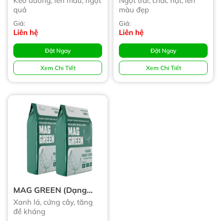
Kéo đường, lên màu, ngọt
Ngọt trái, chắc hạt, lên
quả
màu đẹp
Giá:
Giá:
Liên hệ
Liên hệ
Đặt Ngay
Đặt Ngay
Xem Chi Tiết
Xem Chi Tiết
MAG GREEN (Dạng
Tinh Thể)
Xanh lá, cứng cây, tăng
đề kháng