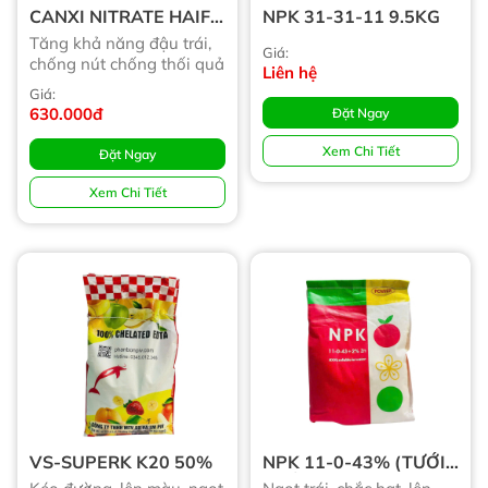
CANXI NITRATE HAIFA
NPK 31-31-11 9.5KG
25KG
Tăng khả năng đậu trái,
Giá:
chống nút chống thối quả
Liên hệ
Giá:
630.000đ
Đặt Ngay
Xem Chi Tiết
Đặt Ngay
Xem Chi Tiết
VS-SUPERK K20 50%
NPK 11-0-43% (TƯỚI
NHỎ GIỌT)