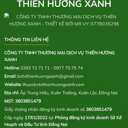
THIÊN HƯƠNG XANH
THÔNG TIN LIÊN HỆ
CÔNG TY TNHH THƯƠNG MẠI DỊCH VỤ THIÊN HƯƠNG
XANH
Hotline:
0392 72 71 71 - 0977 75 75 74
Email:
bvtvthienhuongxanh@gmail.com
Website:
thuocbvtvthienhuongxanh.com
Địa chỉ:
Ấp Trung Hiếu, Xuân Trường, Xuân Lộc, Đồng Nai
MST: 3603851479
Giấy chứng nhận đăng ký kinh doanh số
3603851479
Cấp ngày
17/01/2022
tại
Phòng đăng ký kinh doanh Sở Kế
Hoạch và Đầu Tư tỉnh Đồng Nai