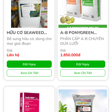
HỮU CƠ SEAWEED
A-B PONYGREEN
PIV23
MELON
Bổ sung hữu cơ, dùng cho
PHÂN CẶP A-B CHUYÊN
mọi giai đoạn
DƯA LƯỚI
Giá:
Giá:
Liên hệ
1.850.000đ
Đặt Ngay
Đặt Ngay
Xem Chi Tiết
Xem Chi Tiết