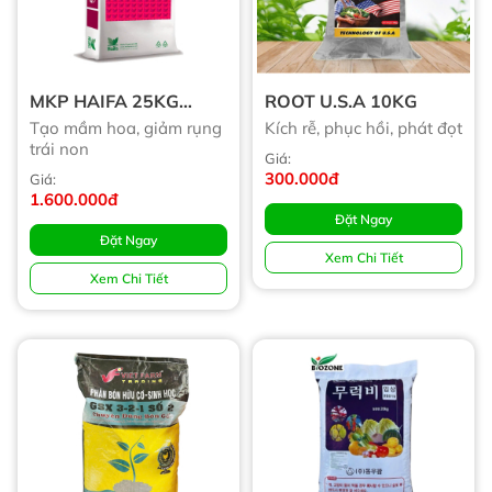
MKP HAIFA 25KG
ROOT U.S.A 10KG
(tạm Hết)
Tạo mầm hoa, giảm rụng
Kích rễ, phục hồi, phát đọt
trái non
Giá:
300.000đ
Giá:
1.600.000đ
Đặt Ngay
Đặt Ngay
Xem Chi Tiết
Xem Chi Tiết