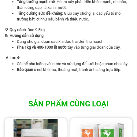
Tăng trưởng mạnh mẽ
: Hỗ trợ cây phát triển khỏe mạnh, rễ chắc,
thân cứng cáp, lá xanh mướt.
Tăng cường sức đề kháng
: Giúp cây chống lại các yếu tố môi
trường bất lợi như sâu bệnh và thiếu nước.
💡 Quy cách
: Bao 9.5kg
📝 Hướng dẫn sử dụng
:
Dùng cho giai đoạn sau khi đậu trái đến thu hoạch.
Pha 1kg và 400-1000 lít nước
tùy vào từng giai đoạn của cây.
📌 Lưu ý
:
Có thể pha loãng với nước và sử dụng để tưới hoặc phun cho cây.
Bảo quản
ở nơi khô ráo, thoáng mát, tránh ánh sáng trực tiếp.
SẢN PHẨM CÙNG LOẠI