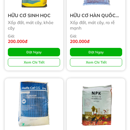
HỮU CƠ SINH HỌC
HỮU CƠ HÀN QUỐC
(Tạm Hết)
Xốp đất, mát cây, khỏe
Xốp đất, mát cây, ra rễ
cây
mạnh
Giá:
Giá:
200.000đ
200.000đ
Đặt Ngay
Đặt Ngay
Xem Chi Tiết
Xem Chi Tiết