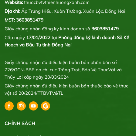
Website:
thuocbvtvthienhuongxanh.com
Địa chỉ:
Ấp Trung Hiếu, Xuân Trường, Xuân Lộc, Đồng Nai
MST: 3603851479
Giấy chứng nhận đăng ký kinh doanh số
3603851479
Cấp ngày
17/01/2022
tại
Phòng đăng ký kinh doanh Sở Kế
Hoạch và Đầu Tư tỉnh Đồng Nai
Giấy chứng nhận đủ điều kiện buôn bán phân bón số
726/GCN-BBP do chi cục Trồng Trọt, Bảo Vệ ThựcVật và
Thủy Lợi cấp ngày 20/03/2024
Giấy chứng nhận đủ điều kiện buôn bán thuốc bảo vệ thực
vật số 20/2024/TTBVTV&TL
CHÍNH SÁCH