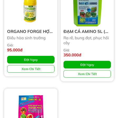
ORGANO FORGE HỢP
ĐẠM CÁ AMINO 5L (
TRÍ
Tạm Hết)
Điều hòa sinh trưởng
Ra rễ, bung đọt, phục hồi
cây
Giá:
95.000đ
Giá:
350.000đ
Đặt Ngay
Đặt Ngay
Xem Chi Tiết
Xem Chi Tiết