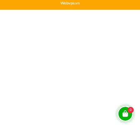
Webvps.vn
0