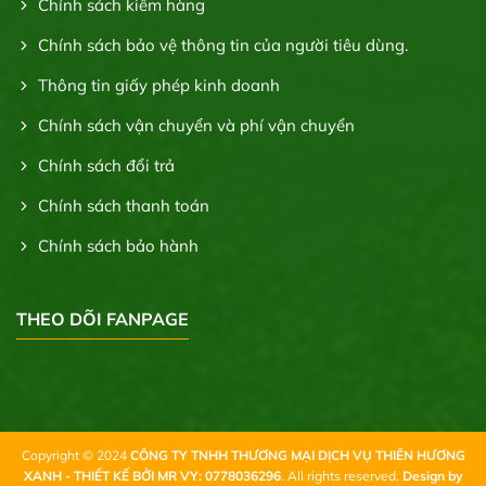
Chính sách kiểm hàng
Chính sách bảo vệ thông tin của người tiêu dùng.
Thông tin giấy phép kinh doanh
Chính sách vận chuyển và phí vận chuyển
Chính sách đổi trả
Chính sách thanh toán
Chính sách bảo hành
THEO DÕI FANPAGE
Copyright © 2024
CÔNG TY TNHH THƯƠNG MẠI DỊCH VỤ THIÊN HƯƠNG
XANH - THIẾT KẾ BỞI MR VY: 0778036296
. All rights reserved.
Design by