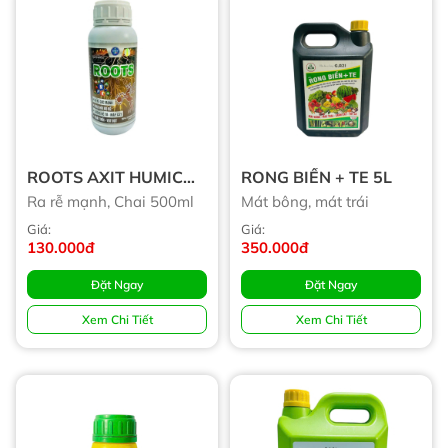
ROOTS AXIT HUMIC
RONG BIỂN + TE 5L
(tạm Hết)
Ra rễ mạnh, Chai 500ml
Mát bông, mát trái
Giá:
Giá:
130.000đ
350.000đ
Đặt Ngay
Đặt Ngay
Xem Chi Tiết
Xem Chi Tiết