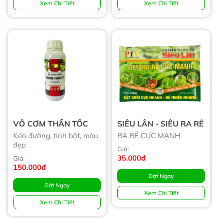
Xem Chi Tiết
Xem Chi Tiết
VÔ CƠM THẦN TỐC
SIÊU LÂN - SIÊU RA RỄ
Kéo đường, tinh bột, màu
RA RỄ CỰC MẠNH
đẹp
Giá:
35.000đ
Giá:
150.000đ
Đặt Ngay
Đặt Ngay
Xem Chi Tiết
Xem Chi Tiết