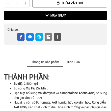
THÊM VÀO GIỎ
MUA NGAY
Chia sẻ:
Thông tin sản phẩm
Bình luận
THÀNH PHẦN:
Bo (B)
: 2.500mg/l
Bổ sung
Cu, Fe, Zn, Mn...
Đặc biệt bổ sung
Validamycin
và
a.naphtalene Acetic Acid
, bổ sung
phụ gia vừa đủ 100%.
Ngoài ra còn có
K. humate, Axit humic, hữu cơ sinh học, Rong biển,
Axit amin
, các chất kích tố điều hòa sinh trưởng và các phụ gia đặc