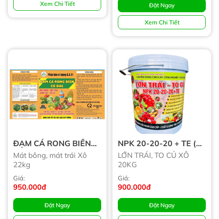
Xem Chi Tiết
Đặt Ngay
Xem Chi Tiết
ĐẠM CÁ RONG BIỂN
NPK 20-20-20 + TE (
CÔ ĐẶC (Tạm Hết)
Tạm Hết)
Mát bông, mát trái Xô
LỚN TRÁI, TO CỦ XÔ
22kg
20KG
Giá:
Giá:
950.000đ
900.000đ
Đặt Ngay
Đặt Ngay