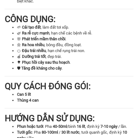
biệt khác.
CÔNG DỤNG:
🌱
Cải tạo đất
, làm đất tơi xốp.
🌿
Ra rễ cực mạnh
, hạn chế các bệnh về rễ.
🌸
Phát triển mầm thân chồi
.
🌼
Ra hoa nhiều
, bông đều, đồng loạt.
🍊
Đậu trái nhiều
, hạn chế rụng trái non.
🍎
Dưỡng trái tốt
, đẹp trái.
🌳
Phục hồi cây sau thu hoạch
.
🛡️
Tăng đề kháng cho cây
.
QUY CÁCH ĐÓNG GÓI:
Can 5 lít
Thùng 4 can
HƯỚNG DẪN SỬ DỤNG:
Phun hoặc tưới
: Pha
40-50ml
/bình
16 lít
, định kỳ
7-10 ngày
/ lần.
Tưới gốc
: Pha
80-100ml
/
30 lít nước
, tưới quanh gốc, định kỳ
10