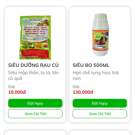
SIÊU DƯỠNG RAU CỦ
SIÊU BO 500ML
Siêu mập thân, to lá, lớn
Hạn chế rụng hoa, trái
củ quả
non
Giá:
Giá:
10.000đ
130.000đ
Đặt Ngay
Đặt Ngay
Xem Chi Tiết
Xem Chi Tiết